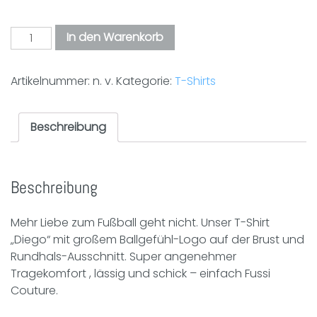
Ballgefühl
In den Warenkorb
T-
Shirt
Artikelnummer:
n. v.
Kategorie:
T-Shirts
„Diego“
|
mint
Beschreibung
Menge
Beschreibung
Mehr Liebe zum Fußball geht nicht. Unser T-Shirt
„Diego“ mit großem Ballgefühl-Logo auf der Brust und
Rundhals-Ausschnitt. Super angenehmer
Tragekomfort , lässig und schick – einfach Fussi
Couture.